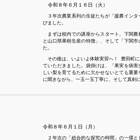
令和８
年６月１６日（火）
３年次農業系列の生徒たちが「援農インタ
びました。
まずは校内での講座からスタート。下関農
と山口県果樹生産の特徴」、そして「下関市
た。
その後は、いよいよ体験実習へ！ 豊田町
ていただきました。袋掛けは、「果実を病害
しい梨を育てるために欠かせないとても重要
に聞きながら、一玉一玉丁寧に、そして真剣
令和８
年６月１日（月）
２年次の「総合的な探究の時間」の一環と