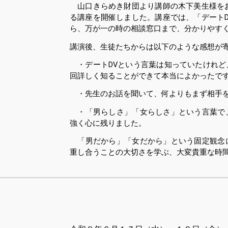
山口きらめき財団より講師の木下美生様をお
る講座を開催しました。講座では、「デート
ら、万が一の時の相談窓口まで、分かりやす
講演後、生徒たちからは以下のような感想が
・デートDVという言葉は知っていたけれど
回詳しく知ることができて本当によかったで
・先生のお話を聞いて、何よりもまず相手を
・「男らしさ」「女らしさ」という言葉で
強く心に残りました。
「男だから」「女だから」という固定観念
重し合うことの大切さを学ぶ、大変貴重な時