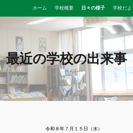
ホーム
学校概要
日々の様子
学校だよ
ip to main content
Skip to navigat
最近の学校の出来事
令和８
年
７
月
１５
日（
水
）