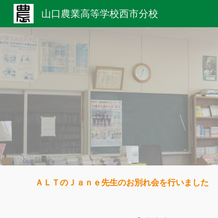
山口農業高等学校西市分校
Sk
ＡＬＴのＪａｎｅ先生のお別れ会を行いました