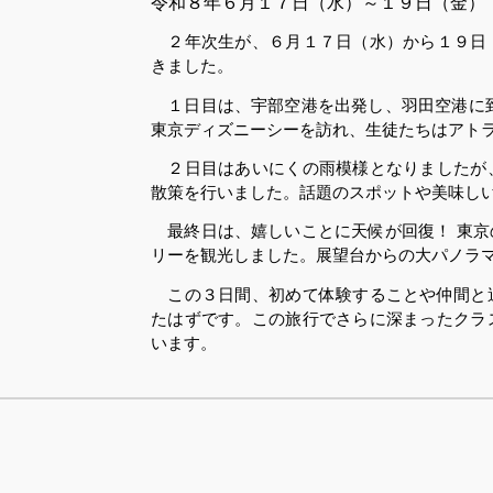
令和８
年６月１７日（水）～１９日（金）
２年次生が、６月１７日（水）から１９日
きました。
１日目は、宇部空港を出発し、羽田空港に到
東京ディズニーシーを訪れ、生徒たちはアト
２日目はあいにくの雨模様となりましたが
散策を行いました。話題のスポットや美味し
最終日は、嬉しいことに天候が回復！ 東京
リーを観光しました。展望台からの大パノラ
この３日間、初めて体験することや仲間と
たはずです。この旅行でさらに深まったクラ
います。